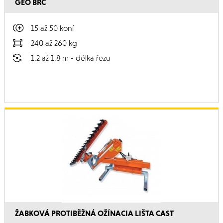
GEO BRC
15 až 50 koní
240 až 260 kg
1.2 až 1.8 m - délka řezu
ŽABKOVÁ PROTIBĚŽNÁ OŽÍNACIA LIŠTA CAST