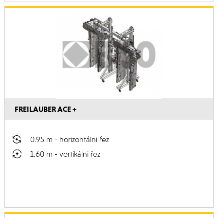
FREILAUBER ACE +
0.95 m - horizontálni řez
1.60 m - vertikálni řez