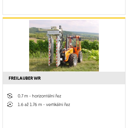
FREILAUBER WR
0.7 m - horizontálni řez
1.6 až 1.76 m - vertikálni řez