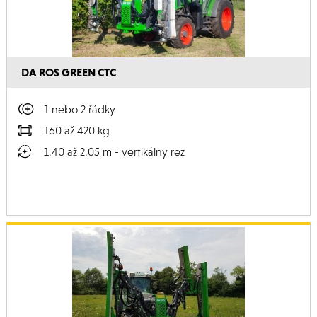
DA ROS GREEN CTC
1 nebo 2 řádky
160 až 420 kg
1.40 až 2.05 m - vertikálny rez