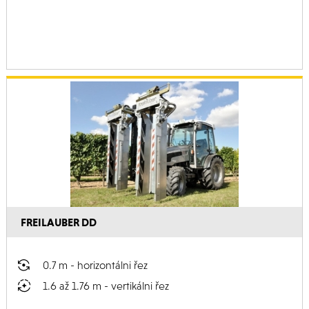
FREILAUBER DD
0.7 m - horizontálni řez
1.6 až 1.76 m - vertikálni řez