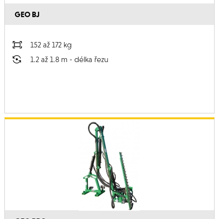
GEO BJ
152 až 172 kg
1.2 až 1.8 m - délka řezu