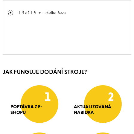
1.3 až 1.5 m - délka řezu
JAK FUNGUJE DODÁNÍ STROJE?
1
2
POPTÁVKA Z E-
AKTUALIZOVANÁ
SHOPU
NABÍDKA