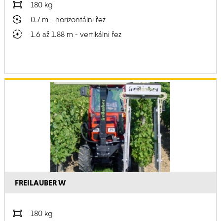
180 kg
0.7 m - horizontálni řez
1.6 až 1.88 m - vertikálni řez
FREILAUBER W
180 kg