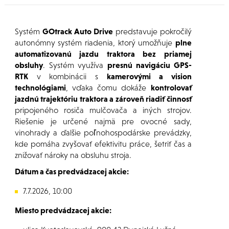
Systém
GOtrack Auto Drive
predstavuje pokročilý
autonómny systém riadenia, ktorý umožňuje
plne
automatizovanú jazdu traktora bez priamej
obsluhy
. Systém využíva
presnú navigáciu GPS-
RTK
v kombinácii s
kamerovými a vision
technológiami
, vďaka čomu dokáže
kontrolovať
jazdnú trajektóriu traktora a zároveň riadiť činnosť
pripojeného rosiča mulčovača a iných strojov.
Riešenie je určené najmä pre ovocné sady,
vinohrady a ďalšie poľnohospodárske prevádzky,
kde pomáha zvyšovať efektivitu práce, šetriť čas a
znižovať nároky na obsluhu stroja.
Dátum a čas predvádzacej akcie:
7.7.2026, 10:00
Miesto predvádzacej akcie: