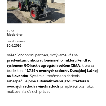
autor:
Moderátor
publikováno:
30.6.2026
Vážení obchodní partneri, pozývame Vás na
predvádzaciu akciu autonómneho traktoru Fendt so
systémom GOtrack v agregácii rosičom CIMA
, ktorá sa
bude konať
7
.7.26 v ovocných sadoch v Dunajskej Lužnej
na Slovensku
.
Systém autonómneho riadenia
zabezpečuje
plne automatizovanú jazdu traktora v
ovocných sadoch a vinohradoch
pri aplikácií postreku,
mulčovaní a ďalších prácach.