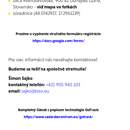
ulica Kvetoslavovská, 900 42 Dunajská Lužná,
Slovensko -
viď mapa vo fotkách
súradnice (48.0742927, 17.2961139)
Prosíme o vyplnenie stručného formuláru registrácie:
https://docs.google.com/forms/
Pre viac informácií nás neváhajte kontaktovať.
Budeme sa tešiť na spoločné stretnutie!
Šimon Sajko
kontaktný telefón:
+421 905 945 103
email:
sajko@biso.eu
Kompletný článok s popisom technológie GoTrack:
https://www.sadarskecentrum.eu/gotrack
/