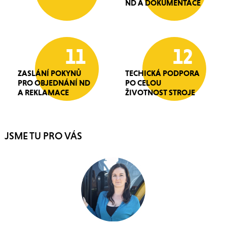
ND A DOKUMENTACE
11
12
ZASLÁNÍ POKYNŮ
TECHICKÁ PODPORA
PRO OBJEDNÁNÍ ND
PO CELOU
A REKLAMACE
ŽIVOTNOST STROJE
JSME TU PRO VÁS