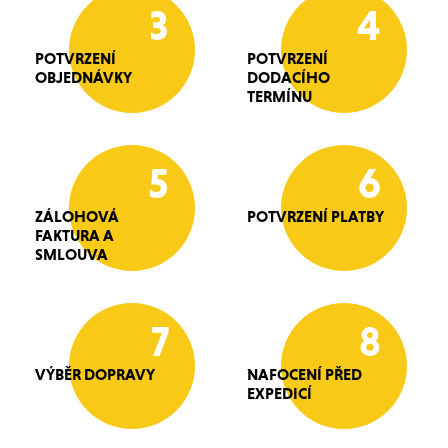
3
4
POTVRZENÍ
POTVRZENÍ
OBJEDNÁVKY
DODACÍHO
TERMÍNU
5
6
ZÁLOHOVÁ
POTVRZENÍ PLATBY
FAKTURA A
SMLOUVA
7
8
VÝBĚR DOPRAVY
NAFOCENÍ PŘED
EXPEDICÍ