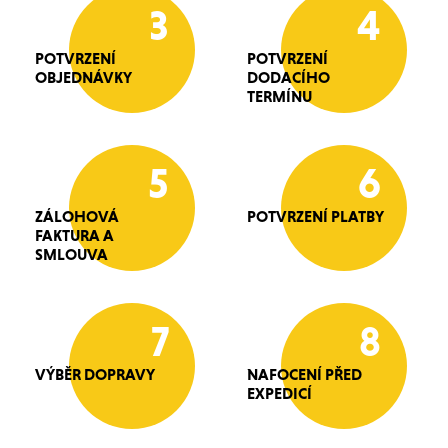
3
4
POTVRZENÍ
POTVRZENÍ
OBJEDNÁVKY
DODACÍHO
TERMÍNU
5
6
ZÁLOHOVÁ
POTVRZENÍ PLATBY
FAKTURA A
SMLOUVA
7
8
VÝBĚR DOPRAVY
NAFOCENÍ PŘED
EXPEDICÍ