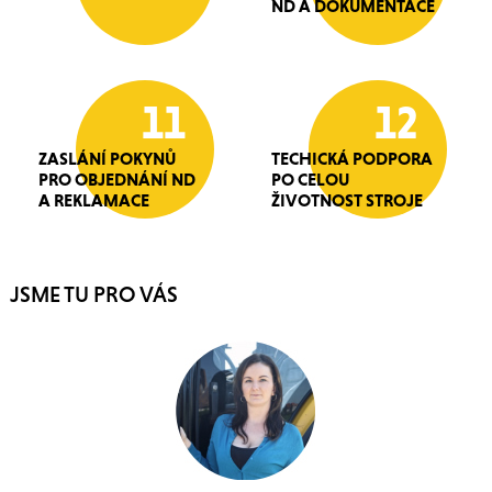
ND A DOKUMENTACE
11
12
ZASLÁNÍ POKYNŮ
TECHICKÁ PODPORA
PRO OBJEDNÁNÍ ND
PO CELOU
A REKLAMACE
ŽIVOTNOST STROJE
JSME TU PRO VÁS