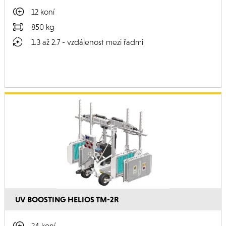
12 koní
850 kg
1.3 až 2.7 - vzdálenost mezi řadmi
UV BOOSTING HELIOS TM-2R
24 koní