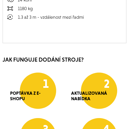
1180 kg
1.3 až 3 m - vzdálenost mezi řadmi
JAK FUNGUJE DODÁNÍ STROJE?
1
2
POPTÁVKA Z E-
AKTUALIZOVANÁ
SHOPU
NABÍDKA