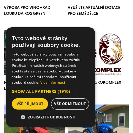
VÝROBA PRO VINOHRAD I
VYUŽIJTE AKTUÁLNÍ DOTACE
LOUKU DA ROS GREEN
PRO ZEMĚDĚLCE
Tyto webové stránky
používají soubory cookie.
Tyto webové stránky používají soubory
cookie ke zlepšení uživatelského zážitku.
Používáním našich webových stránek
souhlasíte se všemi soubory cookie v
souladu s našimi zásadami používání
NÁVŠTEVA ZÁKAZNÍKA - ROSIČ
POZVÁNKA - AGROKOMPLEX
souborů cookie.
Více informací
DO VINOHRADOV CIMA BLITZ
2025
SHOW ALL PARTNERS
(1910) →
VŠE PŘIJMOUT
VŠE ODMÍTNOUT
ZOBRAZIT PODROBNOSTI
NEZBYTNĚ NUTNÉ SOUBORY