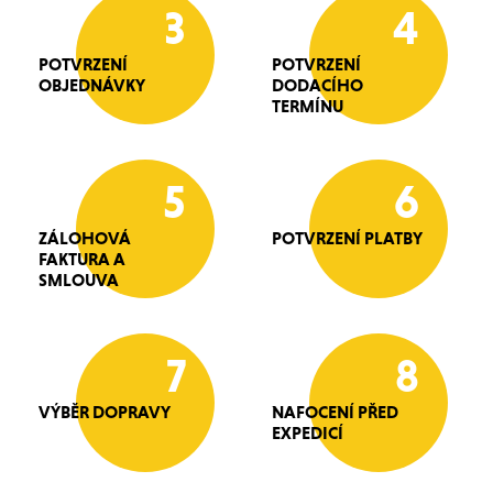
3
4
POTVRZENÍ
POTVRZENÍ
OBJEDNÁVKY
DODACÍHO
TERMÍNU
5
6
ZÁLOHOVÁ
POTVRZENÍ PLATBY
FAKTURA A
SMLOUVA
7
8
VÝBĚR DOPRAVY
NAFOCENÍ PŘED
EXPEDICÍ