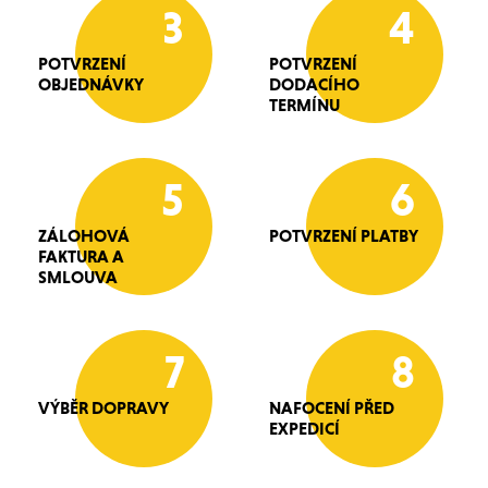
3
4
POTVRZENÍ
POTVRZENÍ
OBJEDNÁVKY
DODACÍHO
TERMÍNU
5
6
ZÁLOHOVÁ
POTVRZENÍ PLATBY
FAKTURA A
SMLOUVA
7
8
VÝBĚR DOPRAVY
NAFOCENÍ PŘED
EXPEDICÍ