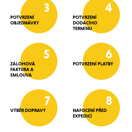
3
4
POTVRZENÍ
POTVRZENÍ
OBJEDNÁVKY
DODACÍHO
TERMÍNU
5
6
ZÁLOHOVÁ
POTVRZENÍ PLATBY
FAKTURA A
SMLOUVA
7
8
VÝBĚR DOPRAVY
NAFOCENÍ PŘED
EXPEDICÍ