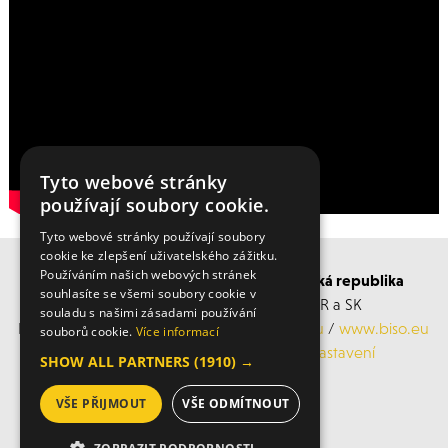
Tyto webové stránky
používají soubory cookie.
Tyto webové stránky používají soubory
cookie ke zlepšení uživatelského zážitku.
Používáním našich webových stránek
BISO SCHRATTENECKER Česká a Slovenská republika
souhlasíte se všemi soubory cookie v
Obchodní s servisní střediska po ČR a SK
souladu s našimi zásadami používání
Mobil: +420 606 183 360, Email:
info@biso.eu
/
www.biso.eu
souborů cookie.
Více informací
ochrana osobních údajů
/
Cookies nastavení
SHOW ALL PARTNERS
(1910) →
VŠE PŘIJMOUT
VŠE ODMÍTNOUT
© 2026 Biso