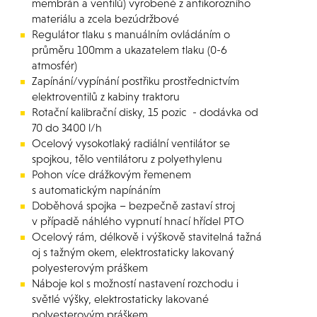
membrán a ventilů) vyrobené z antikorozního
materiálu a zcela bezúdržbové
Regulátor tlaku s manuálním ovládáním o
průměru 100mm a ukazatelem tlaku (0-6
atmosfér)
Zapínání/vypínání postřiku prostřednictvím
elektroventilů z kabiny traktoru
Rotační kalibrační disky, 15 pozic - dodávka od
70 do 3400 l/h
Ocelový vysokotlaký radiální ventilátor se
spojkou, tělo ventilátoru z polyethylenu
Pohon více drážkovým řemenem
s automatickým napínáním
Doběhová spojka – bezpečně zastaví stroj
v případě náhlého vypnutí hnací hřídel PTO
Ocelový rám, délkově i výškově stavitelná tažná
oj s tažným okem, elektrostaticky lakovaný
polyesterovým práškem
Náboje kol s možností nastavení rozchodu i
světlé výšky, elektrostaticky lakované
polyesterovým práškem