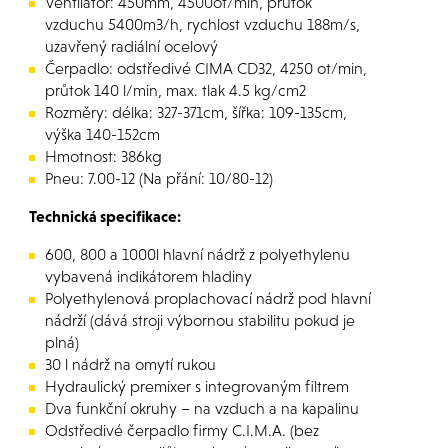
Ventilátor: 450mm, 4500ot/min, průtok
vzduchu 5400m3/h, rychlost vzduchu 188m/s,
uzavřený radiální ocelový
Čerpadlo: odstředivé CIMA CD32, 4250 ot/min,
průtok 140 l/min, max. tlak 4.5 kg/cm2
Rozměry: délka: 327-371cm, šířka: 109-135cm,
výška 140-152cm
Hmotnost: 386kg
Pneu: 7.00-12 (Na přání: 10/80-12)
Technická specifikace:
600, 800 a 1000l hlavní nádrž z polyethylenu
vybavená indikátorem hladiny
Polyethylenová proplachovací nádrž pod hlavní
nádrží (dává stroji výbornou stabilitu pokud je
plná)
30 l nádrž na omytí rukou
Hydraulický premixer s integrovaným filtrem
Dva funkční okruhy – na vzduch a na kapalinu
Odstředivé čerpadlo firmy C.I.M.A. (bez