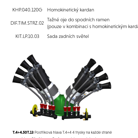
KHP.040.120G
Homokinetický kardan
Tažné oje do spodních ramen
DIF.TIM.STRZ.02
(pouze v kombinaci s homokinetickým kar
KIT.LP.10.03
Sada zadních světel
T.4+4.50T.13
Postřiková hlava T.4+4 4 trysky na každé straně