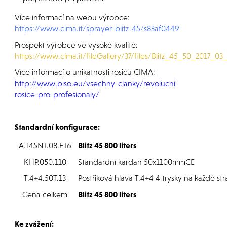
Více informací na webu výrobce:
https://www.cima.it/sprayer-blitz-45/s83af0449
Prospekt výrobce ve vysoké kvalitě:
https://www.cima.it/fileGallery/37/files/Blitz_45_50_2017_03
Více informací o unikátnosti rosičů CIMA:
http://www.biso.eu/vsechny-clanky/revolucni-
rosice-pro-profesionaly/
Standardní konfigurace:
A.T45N1.08.E16
Blitz 45 800 liters
KHP.050.110
Standardní kardan 50x1100mmCE
T.4+4.50T.13
Postřiková hlava T.4+4 4 trysky na každé st
Cena celkem
Blitz 45 800 liters
Ke zvážení: