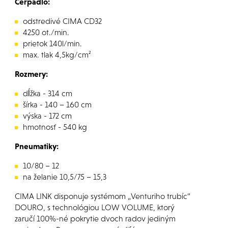
Čerpadlo:
odstredivé CIMA CD32
4250 ot./min.
prietok 140l/min.
max. tlak 4,5kg/cm²
Rozmery:
dĺžka - 314 cm
šírka - 140 – 160 cm
výska - 172 cm
hmotnosť - 540 kg
Pneumatiky:
10/80 – 12
na želanie 10,5/75 – 15,3
CIMA LINK disponuje systémom „Venturiho trubíc“
DOURO, s technológiou LOW VOLUME, ktorý
zaručí 100%-né pokrytie dvoch radov jediným