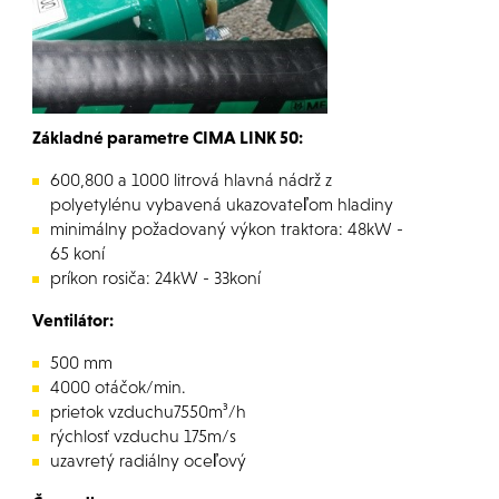
Základné parametre CIMA LINK 50:
600,800 a 1000 litrová hlavná nádrž z
polyetylénu vybavená ukazovateľom hladiny
minimálny požadovaný výkon traktora: 48kW -
65 koní
príkon rosiča: 24kW - 33koní
Ventilátor:
500 mm
4000 otáčok/min.
prietok vzduchu7550m³/h
rýchlosť vzduchu 175m/s
uzavretý radiálny oceľový