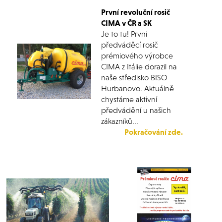
První revoluční rosič
CIMA v ČR a SK
Je to tu! První
předváděcí rosič
prémiového výrobce
CIMA z Itálie dorazil na
naše středisko BISO
Hurbanovo. Aktuálně
chystáme aktivní
předvádění u našich
zákazníků...
Pokračování zde.