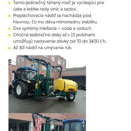
Tento jedinečný ťahaný rosič je vynikajúci pre
úzke a krátke rady viníc a sadov.
Preplachovacia nádrž sa nachádza pod
hlavnou, čo mu dáva mimoriadnu stabilitu.
Dva systémy miešania – voda a vzduch.
Otočné kalibračné disky až s 15 polohami
umožňujú nastavenie dávky od 70 do 3400 l/h.
Až 30l nádrž na umývanie rúk.