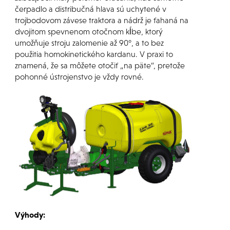
čerpadlo a distribučná hlava sú uchytené v
trojbodovom závese traktora a nádrž je ťahaná na
dvojitom spevnenom otočnom kĺbe, ktorý
umožňuje stroju zalomenie až 90°, a to bez
použitia homokinetického kardanu. V praxi to
znamená, že sa môžete otočiť „na päte“, pretože
pohonné ústrojenstvo je vždy rovné.
Výhody: