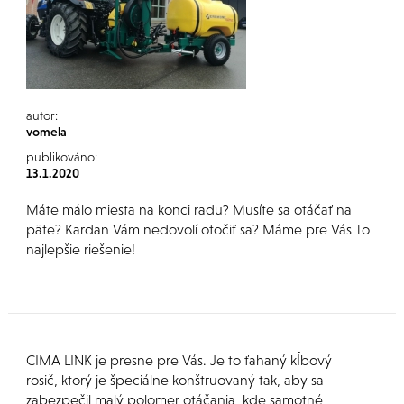
autor:
vomela
publikováno:
13.1.2020
Máte málo miesta na konci radu? Musíte sa otáčať na
päte? Kardan Vám nedovolí otočiť sa? Máme pre Vás To
najlepšie riešenie!
CIMA LINK je presne pre Vás. Je to ťahaný kĺbový
rosič, ktorý je špeciálne konštruovaný tak, aby sa
zabezpečil malý polomer otáčania, kde samotné