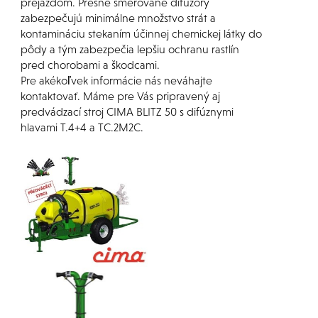
prejazdom. Presne smerované difúzory
zabezpečujú minimálne množstvo strát a
kontamináciu stekaním účinnej chemickej látky do
pôdy a tým zabezpečia lepšiu ochranu rastlín
pred chorobami a škodcami.
Pre akékoľvek informácie nás neváhajte
kontaktovať. Máme pre Vás pripravený aj
predvádzací stroj CIMA BLITZ 50 s difúznymi
hlavami T.4+4 a TC.2M2C.
-