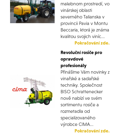
malebnom prostredí, vo
vinárskej oblasti
severného Talianska v
provincii Pavia v Montu
Beccaria, ktorá je známa
kvalitou svojich viníc...
Pokračování zde.
Revoluční rosiče pro
opravdové
profesionály
Přinášíme Vám novinky z
vinařské a sadařské
techniky. Společnost
BISO Schrattenecker
nově nabízí ve svém
sortimentu rosiče a
rozmetadla od
specializovaného
výrobce CIMA...
Pokračování zde.