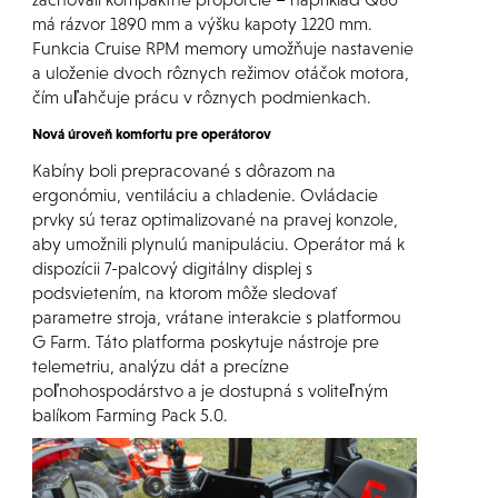
má rázvor 1890 mm a výšku kapoty 1220 mm.
Funkcia Cruise RPM memory umožňuje nastavenie
a uloženie dvoch rôznych režimov otáčok motora,
čím uľahčuje prácu v rôznych podmienkach.
Nová úroveň komfortu pre operátorov
Kabíny boli prepracované s dôrazom na
ergonómiu, ventiláciu a chladenie. Ovládacie
prvky sú teraz optimalizované na pravej konzole,
aby umožnili plynulú manipuláciu. Operátor má k
dispozícii 7-palcový digitálny displej s
podsvietením, na ktorom môže sledovať
parametre stroja, vrátane interakcie s platformou
G Farm. Táto platforma poskytuje nástroje pre
telemetriu, analýzu dát a precízne
poľnohospodárstvo a je dostupná s voliteľným
balíkom Farming Pack 5.0.