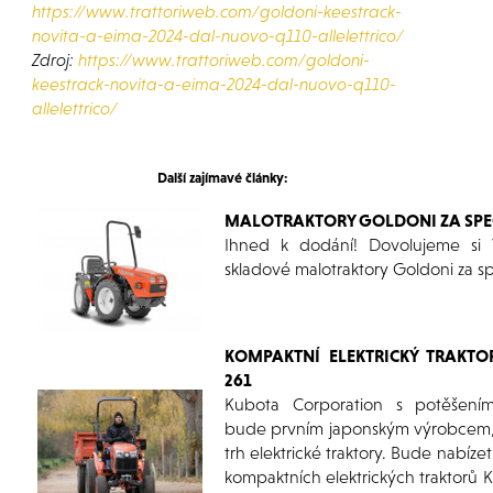
https://www.trattoriweb.com/goldoni-keestrack-
novita-a-eima-2024-dal-nuovo-q110-allelettrico/
Zdroj:
https://www.trattoriweb.com/goldoni-
keestrack-novita-a-eima-2024-dal-nuovo-q110-
allelettrico/
Další zajímavé články:
MALOTRAKTORY GOLDONI ZA SPEC
Ihned k dodání! Dovolujeme si
skladové malotraktory Goldoni za spe
KOMPAKTNÍ ELEKTRICKÝ TRAKTO
261
Kubota Corporation s potěšení
bude prvním japonským výrobcem,
trh elektrické traktory. Bude nabíz
kompaktních elektrických traktorů 