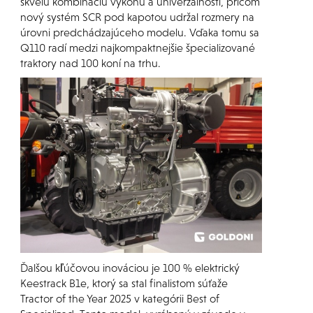
skvelú kombináciu výkonu a univerzálnosti, pričom
nový systém SCR pod kapotou udržal rozmery na
úrovni predchádzajúceho modelu. Vďaka tomu sa
Q110 radí medzi najkompaktnejšie špecializované
traktory nad 100 koní na trhu.
Ďalšou kľúčovou inováciou je 100 % elektrický
Keestrack B1e, ktorý sa stal finalistom súťaže
Tractor of the Year 2025 v kategórii Best of