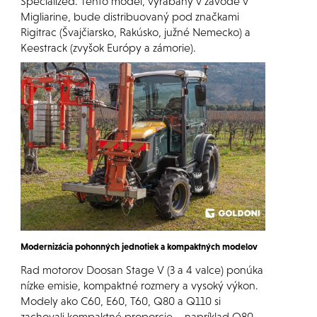
Specialized. Tento model, vyrábaný v závode v
Migliarine, bude distribuovaný pod značkami
Rigitrac (Švajčiarsko, Rakúsko, južné Nemecko) a
Keestrack (zvyšok Európy a zámorie).
Modernizácia pohonných jednotiek a kompaktných modelov
Rad motorov Doosan Stage V (3 a 4 valce) ponúka
nízke emisie, kompaktné rozmery a vysoký výkon.
Modely ako C60, E60, T60, Q80 a Q110 si
zachovali kompaktné proporcie – napríklad Q80