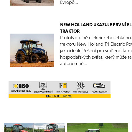
Evropě...
NEW HOLLAND UKAZUJE PRVNÍ EL
TRAKTOR
Prototyp plně elektrického lehkého
traktoru New Holland T4 Electric P
jako ideální řešení pro smíšené far
hospodářských zvířat, který může t
autonomně...