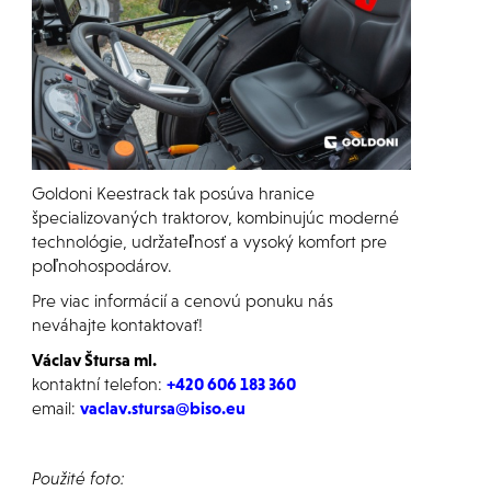
Goldoni Keestrack tak posúva hranice
špecializovaných traktorov, kombinujúc moderné
technológie, udržateľnosť a vysoký komfort pre
poľnohospodárov.
Pre viac informácií a cenovú ponuku nás
neváhajte kontaktovať!
Václav Štursa ml.
kontaktní telefon:
+420 606 183 360
email:
vaclav.stursa@biso.eu
Použité foto: