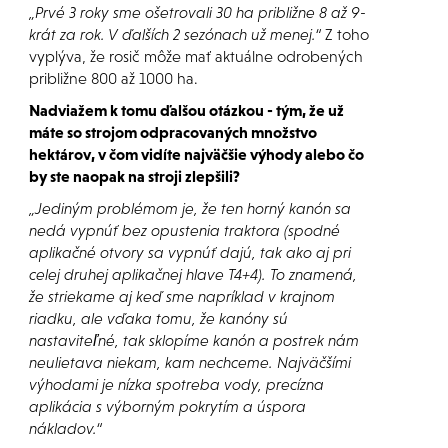
„Prvé 3 roky sme ošetrovali 30 ha približne 8 až 9-
krát za rok. V ďalších 2 sezónach už menej.“
Z toho
vyplýva, že rosič môže mať aktuálne odrobených
približne 800 až 1000 ha.
Nadviažem k tomu ďalšou otázkou - tým, že už
máte so strojom odpracovaných množstvo
hektárov, v čom vidíte najväčšie výhody alebo čo
by ste naopak na stroji zlepšili?
„Jediným problémom je, že ten horný kanón sa
nedá vypnúť bez opustenia traktora (
spodné
aplikačné otvory sa vypnúť dajú, tak ako aj pri
celej druhej aplikačnej hlave T4+4
). To znamená,
že striekame aj keď sme napríklad v krajnom
riadku, ale vďaka tomu, že kanóny sú
nastaviteľné, tak sklopíme kanón a postrek nám
neulietava niekam, kam nechceme. Najväčšími
výhodami je nízka spotreba vody, precízna
aplikácia s výborným pokrytím a úspora
nákladov.“