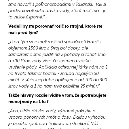
sme hovorili s poľnohospodármi v Taliansku, tak si
pochvalovali nízku dávku vody, ktorú rosič má - je
to velice úsporné.“
Vedeli by ste porovnať rosič so strojmi, ktoré ste
mali pred tým?
„Pred tým sme mali rosič od spoločnosti Hardi s
objemom 1500 litrov. Stroj bol dobrý, ale
samozrejme sme jazdili na 2 polrady a ťahali sme
o 500 litrov vody viac, čo znamená väčšie
utuženie pôdy. Aplikácia ochrannej látky nám na 1
ha trvala takmer hodinu - zhruba nejakých 50
minút. V súčasnej dobe aplikujeme od 100 do 300
litrov vody a 1 ha nám trvá približne 25 minút.“
Takže hlavný rozdiel vidíte v tom, že spotrebujete
menej vody na 1 ha?
„Áno, nižšia dávka vody, výborné pokrytie a
úspora pohonných hmôt a času. Ďalšou výhodou
je aj nízka spotreba traktora pri striekaní. Náš