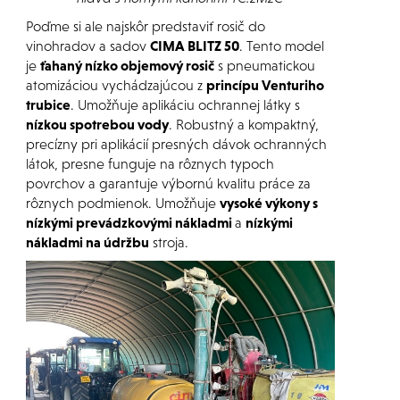
Poďme si ale najskôr predstaviť rosič do
vinohradov a sadov
CIMA BLITZ 50
. Tento model
je
ťahaný nízko objemový rosič
s pneumatickou
atomizáciou vychádzajúcou z
princípu Venturiho
trubice
. Umožňuje aplikáciu ochrannej látky s
nízkou spotrebou vody
. Robustný a kompaktný,
precízny pri aplikácií presných dávok ochranných
látok, presne funguje na rôznych typoch
povrchov a garantuje výbornú kvalitu práce za
rôznych podmienok. Umožňuje
vysoké výkony s
nízkými prevádzkovými nákladmi
a
nízkými
nákladmi na údržbu
stroja.