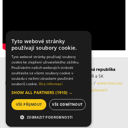
Tyto webové stránky
používají soubory cookie.
Tyto webové stránky používají soubory
cookie ke zlepšení uživatelského zážitku.
Používáním našich webových stránek
BISO SCHRATTENECKER Česká a Slovenská republika
souhlasíte se všemi soubory cookie v
Obchodní s servisní střediska po ČR a SK
souladu s našimi zásadami používání
Mobil: +420 606 183 360, Email:
info@biso.eu
/
www.biso.eu
souborů cookie.
Více informací
ochrana osobních údajů
/
Cookies nastavení
SHOW ALL PARTNERS
(1910) →
VŠE PŘIJMOUT
VŠE ODMÍTNOUT
© 2026 Biso
ZOBRAZIT PODROBNOSTI