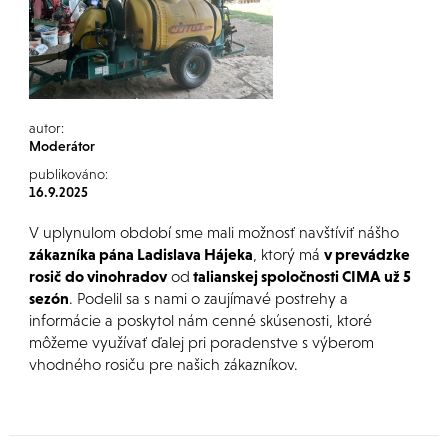
autor:
Moderátor
publikováno:
16.9.2025
V uplynulom období sme mali možnosť navštíviť nášho
zákazníka pána Ladislava Hájeka
, ktorý má
v prevádzke
rosič
do vinohradov
od
talianskej spoločnosti CIMA už 5
sezón
. Podelil sa s nami o zaujímavé postrehy a
informácie a poskytol nám cenné skúsenosti, ktoré
môžeme využívať ďalej pri poradenstve s výberom
vhodného rosiču pre našich zákazníkov.