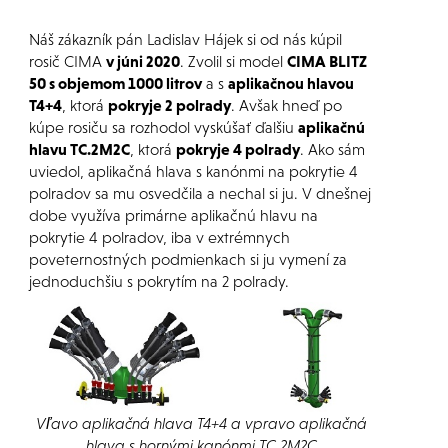
Náš zákazník pán Ladislav Hájek si od nás kúpil
rosič CIMA
v júni 2020
. Zvolil si model
CIMA BLITZ
50 s objemom 1000 litrov
a s
aplikačnou hlavou
T4+4
, ktorá
pokryje 2 polrady
. Avšak hneď po
kúpe rosiču sa rozhodol vyskúšať ďalšiu
aplikačnú
hlavu TC.2M2C
, ktorá
pokryje 4 polrady
. Ako sám
uviedol, aplikačná hlava s kanónmi na pokrytie 4
polradov sa mu osvedčila a nechal si ju. V dnešnej
dobe využíva primárne aplikačnú hlavu na
pokrytie 4 polradov, iba v extrémnych
poveternostných podmienkach si ju vymení za
jednoduchšiu s pokrytím na 2 polrady.
Vľavo aplikačná hlava T4+4 a vpravo aplikačná
hlava s hornými kanónmi TC.2M2C