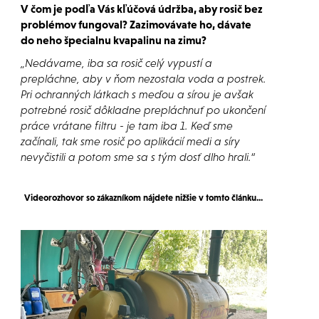
V čom je podľa Vás kľúčová údržba, aby rosič bez
problémov fungoval? Zazimovávate ho, dávate
do neho špecialnu kvapalinu na zimu?
„Nedávame, iba sa rosič celý vypustí a
prepláchne, aby v ňom nezostala voda a postrek.
Pri ochranných látkach s meďou a sírou je avšak
potrebné rosič dôkladne prepláchnuť po ukončení
práce vrátane filtru - je tam iba 1. Keď sme
začínali, tak sme rosič po aplikácií medi a síry
nevyčistili a potom sme sa s tým dosť dlho hrali.“
Videorozhovor so zákazníkom nájdete nižšie v tomto článku...