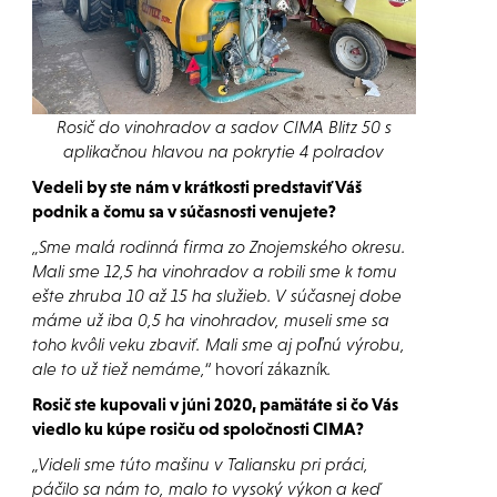
Rosič do vinohradov a sadov CIMA Blitz 50 s
aplikačnou hlavou na pokrytie 4 polradov
Vedeli by ste nám v krátkosti predstaviť Váš
podnik a čomu sa v súčasnosti venujete?
„Sme malá rodinná firma zo Znojemského okresu.
Mali sme 12,5 ha vinohradov a robili sme k tomu
ešte zhruba 10 až 15 ha služieb. V súčasnej dobe
máme už iba 0,5 ha vinohradov, museli sme sa
toho kvôli veku zbaviť. Mali sme aj poľnú výrobu,
ale to už tiež nemáme,“
hovorí zákazník
.
Rosič ste kupovali v júni 2020, pamätáte si čo Vás
viedlo ku kúpe rosiču od spoločnosti CIMA?
„Videli sme túto mašinu v Taliansku pri práci,
páčilo sa nám to, malo to vysoký výkon a keď