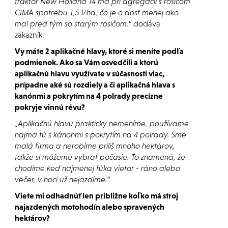
traktor New Holland T4 má pri agregácií s rosičom
CIMA spotrebu 1,5 l/ha, čo je o dosť menej ako
mal pred tým so starým rosičom.“
dodáva
zákazník.
Vy máte 2 aplikačné hlavy, ktoré si meníte podľa
podmienok. Ako sa Vám osvedčili a ktorú
aplikačnú hlavu využívate v súčasnosti viac,
prípadne aké sú rozdiely a či aplikačná hlava s
kanónmi a pokrytím na 4 polrady precízne
pokryje vinnú révu?
„Aplikačnú hlavu prakticky nemeníme, používame
najmä tú s kánonmi s pokrytím na 4 polrady. Sme
malá firma a nerobíme príliš mnoho hektárov,
takže si môžeme vybrať počasie. To znamená, že
chodíme keď najmenej fúka vietor - ráno alebo
večer, v noci už nejazdíme.“
Viete mi odhadnúť len približne koľko má stroj
najazdených motohodín alebo spravených
hektárov?