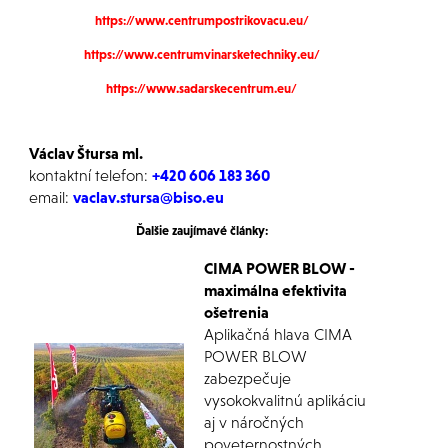
https://www.centrumpostrikovacu.eu/
https://www.centrumvinarsketechniky.eu/
https://www.sadarskecentrum.eu/
Václav Štursa ml.
kontaktní telefon:
+420 606 183 360
email:
vaclav.stursa@biso.eu
Ďalšie zaujímavé články:
CIMA POWER BLOW -
maximálna efektivita
ošetrenia
Aplikačná hlava CIMA
POWER BLOW
zabezpečuje
vysokokvalitnú aplikáciu
aj v náročných
poveternostných