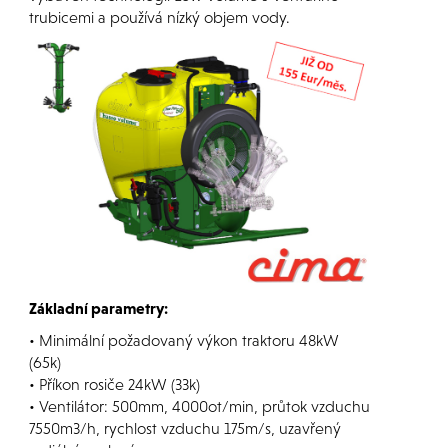
trubicemi a používá nízký objem vody.
Základní parametry:
• Minimální požadovaný výkon traktoru 48kW
(65k)
• Příkon rosiče 24kW (33k)
• Ventilátor: 500mm, 4000ot/min, průtok vzduchu
7550m3/h, rychlost vzduchu 175m/s, uzavřený