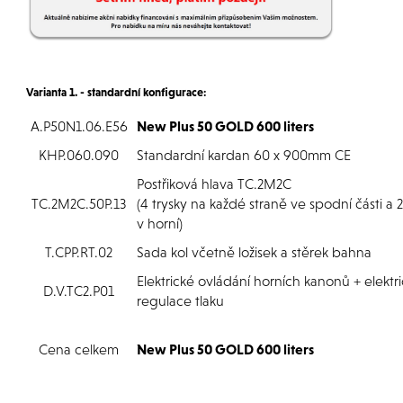
Varianta 1. - standardní konfigurace:
A.P50N1.06.E56
New Plus 50 GOLD 600 liters
KHP.060.090
Standardní kardan 60 x 900mm CE
Postřiková hlava TC.2M2C
TC.2M2C.50P.13
(4 trysky na každé straně ve spodní části a
v horní)
T.CPP.RT.02
Sada kol včetně ložisek a stěrek bahna
Elektrické ovládání horních kanonů + elektr
D.V.TC2.P01
regulace tlaku
Cena celkem
New Plus 50 GOLD 600 liters