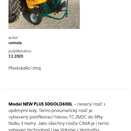
autor:
vomela
publikováno:
7.2.2020
Předváděcí stroj
Model
NEW PLUS 50GOLD600L
– nesený rosič s
opěrnými koly. Tento pneumatický rosič je
vybavený postřikovací hlavou TC.2M2C do šířky
řádku 3 metry. Jako všechny rosiče CIMA je i tento
vybaven technologií Low Volume s Venturiho