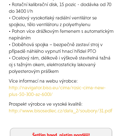
• Rotační kalibrační disk, 15 pozic - dodávka od 70
do 3400 l/h
• Ocelový vysokotlaký radiální ventilátor se
spojkou, tělo ventilátoru z polyethylenu
• Pohon více drážkovým řemenem s automatickým
napínáním
• Doběhová spojka – bezpečně zastaví stroj v
případě náhlého vypnutí hnací hřídel PTO
• Ocelový rám, délkově i výškově stavitelná tažná
oj s tažným okem, elektrostaticky lakovaný
polyesterovým práškem
Více informací na webu výrobce:
http://navigator.biso.eu/cima/rosic-cima-new-
plus-50-300-az-600l/
Prospekt výrobce ve vysoké kvalitě:
http://www.bisosedlec.cz/data_2/soubory/31.pdf