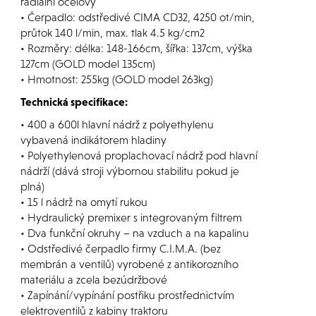
radiální ocelový
• Čerpadlo: odstředivé CIMA CD32, 4250 ot/min,
průtok 140 l/min, max. tlak 4.5 kg/cm2
• Rozměry: délka: 148-166cm, šířka: 137cm, výška
127cm (GOLD model 135cm)
• Hmotnost: 255kg (GOLD model 263kg)
Technická specifikace:
• 400 a 600l hlavní nádrž z polyethylenu
vybavená indikátorem hladiny
• Polyethylenová proplachovací nádrž pod hlavní
nádrží (dává stroji výbornou stabilitu pokud je
plná)
• 15 l nádrž na omytí rukou
• Hydraulický premixer s integrovaným filtrem
• Dva funkční okruhy – na vzduch a na kapalinu
• Odstředivé čerpadlo firmy C.I.M.A. (bez
membrán a ventilů) vyrobené z antikorozního
materiálu a zcela bezúdržbové
• Zapínání/vypínání postřiku prostřednictvím
elektroventilů z kabiny traktoru