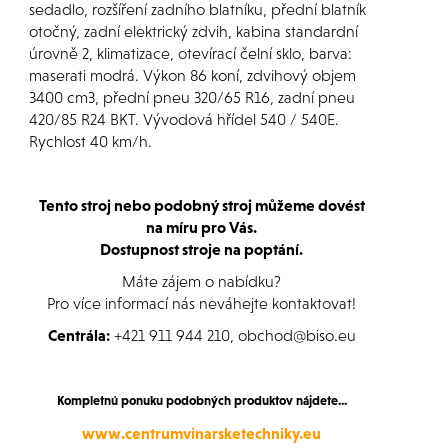
sedadlo, rozšíření zadního blatníku, přední blatník
otočný, zadní elektrický zdvih, kabina standardní
úrovně 2, klimatizace, otevírací čelní sklo, barva:
maserati modrá. Výkon 86 koní, zdvihový objem
3400 cm3, přední pneu 320/65 R16, zadní pneu
420/85 R24 BKT. Vývodová hřídel 540 / 540E.
Rychlost 40 km/h.
Tento stroj nebo podobný stroj můžeme dovést
na míru pro Vás.
Dostupnost stroje na poptání.
Máte zájem o nabídku?
Pro více informací nás neváhejte kontaktovat!
Centrála:
+421 911 944 210, obchod@biso.eu
Kompletnú ponuku podobných produktov nájdete...
www.centrumvinarsketechniky.eu