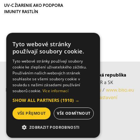
UV-C ŽIARENIE AKO PODPORA
IMUNITY RASTLÍN
Tyto webové stránky
VÍCE ČLÁNKŮ ZDE
používají soubory cookie.
Tyto webové stránky používají soubory
cookie ke zlepšení uživatelského zážitku.
Používáním našich webových stránek
BISO SCHRATTENECKER Česká a Slovenská republika
souhlasíte se všemi soubory cookie v
Obchodní s servisní střediska po ČR a SK
souladu s našimi zásadami používání
Mobil: +420 606 183 360, Email:
info@biso.eu
/
www.biso.eu
souborů cookie.
Více informací
ochrana osobních údajů
/
Cookies nastavení
SHOW ALL PARTNERS
(1910) →
VŠE PŘIJMOUT
VŠE ODMÍTNOUT
© 2026 Biso
ZOBRAZIT PODROBNOSTI