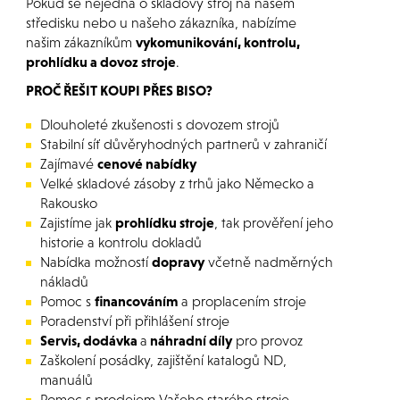
Pokud se nejedná o skladový stroj na našem
středisku nebo u našeho zákazníka, nabízíme
našim zákazníkům
vykomunikování, kontrolu,
prohlídku a dovoz stroje
.
PROČ ŘEŠIT KOUPI PŘES BISO?
Dlouholeté zkušenosti s dovozem strojů
Stabilní síť důvěryhodných partnerů v zahraničí
Zajímavé
cenové nabídky
Velké skladové zásoby z trhů jako Německo a
Rakousko
Zajistíme jak
prohlídku stroje
, tak prověření jeho
historie a kontrolu dokladů
Nabídka možností
dopravy
včetně nadměrných
nákladů
Pomoc s
financováním
a proplacením stroje
Poradenství při přihlášení stroje
Servis, dodávka
a
náhradní díly
pro provoz
Zaškolení posádky, zajištění katalogů ND,
manuálů
Pomoc s prodejem Vašeho starého stroje