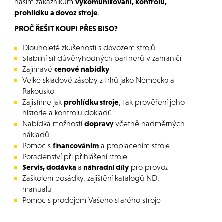
našim zákazníkům
vykomunikování, kontrolu,
prohlídku a dovoz stroje
.
PROČ ŘEŠIT KOUPI PŘES BISO?
Dlouholeté zkušenosti s dovozem strojů
Stabilní síť důvěryhodných partnerů v zahraničí
Zajímavé
cenové nabídky
Velké skladové zásoby z trhů jako Německo a
Rakousko
Zajistíme jak
prohlídku stroje
, tak prověření jeho
historie a kontrolu dokladů
Nabídka možností
dopravy
včetně nadměrných
nákladů
Pomoc s
financováním
a proplacením stroje
Poradenství při přihlášení stroje
Servis, dodávka
a
náhradní díly
pro provoz
Zaškolení posádky, zajištění katalogů ND,
manuálů
Pomoc s prodejem Vašeho starého stroje