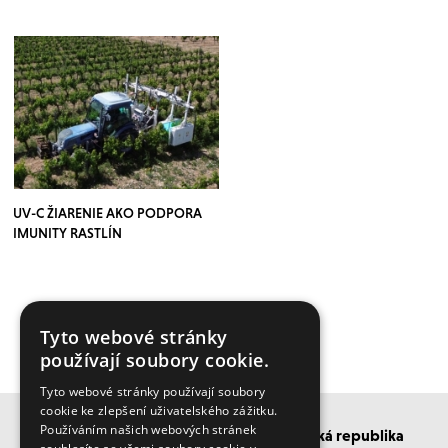
UV-C ŽIARENIE AKO PODPORA
IMUNITY RASTLÍN
Tyto webové stránky
VÍCE ČLÁNKŮ ZDE
používají soubory cookie.
Tyto webové stránky používají soubory
cookie ke zlepšení uživatelského zážitku.
Používáním našich webových stránek
BISO SCHRATTENECKER Česká a Slovenská republika