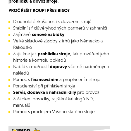
prohlídku a dovoz stroje
.
PROČ ŘEŠIT KOUPI PŘES BISO?
Dlouholeté zkušenosti s dovozem strojů
Stabilní síť důvěryhodných partnerů v zahraničí
Zajímavé
cenové nabídky
Velké skladové zásoby z trhů jako Německo a
Rakousko
Zajistíme jak
prohlídku stroje
, tak prověření jeho
historie a kontrolu dokladů
Nabídka možností
dopravy
včetně nadměrných
nákladů
Pomoc s
financováním
a proplacením stroje
Poradenství při přihlášení stroje
Servis, dodávka
a
náhradní díly
pro provoz
Zaškolení posádky, zajištění katalogů ND,
manuálů
Pomoc s prodejem Vašeho starého stroje